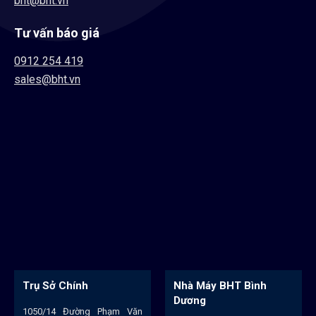
bht@bht.vn
Tư vấn báo giá
0912 254 419
sales@bht.vn
hính
Nhà Máy BHT Bình
Nhà Máy B
Dương
Đường Phạm Văn
Số 102/22A