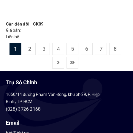
Cần đèn đôi - CK09
Giá bán:
Liên hệ
1
2
3
4
5
6
7
8
Trụ Sở Chính
1050/14 đường Phạm Văn Đồng, khu phố 9, P. Hiệp
Bình , TP. HCM
(028) 3726 2168
Email