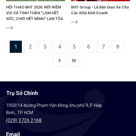
HỘI THAO BHT 2026: NƠI NIỀM
BHT Group - Lễ Bàn Giao Xe Cho
VUI VÀ TINH THẦN "LÀM HẾT
Các Khối Kinh Doanh
SỨC, CHƠI HẾT MÌNH" LAN TỎA
1
2
3
4
5
6
7
8
Trụ Sở Chính
1050/14 đường Phạm Văn Đồng, khu phố 9, P. Hiệp
Bình , TP. HCM
(028) 3726 2168
Email