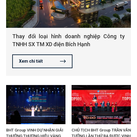
Thay đổi loại hình doanh nghiệp Công ty
TNHH SX TM XD điện Bích Hạnh
Xem chi tiết
BHT Group VINH DỰ NHẬN GIẢI
CHỦ TỊCH BHT Group TRẦN VĂN
THƯỞNG THƯƠNG HIỆU VÀNG
TƯỞNG LẦN THỨ BA ĐƯỢC VINH