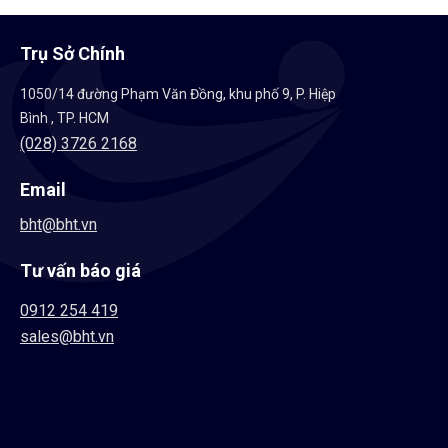
GIÁO DỤC FPT HUẾ
Trụ Sở Chính
1050/14 đường Phạm Văn Đồng, khu phố 9, P. Hiệp
Bình , TP. HCM
(028) 3726 2168
Email
bht@bht.vn
Tư vấn báo giá
0912 254 419
sales@bht.vn