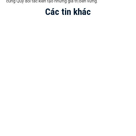
cùng Quý đối tác kiến tạo những giá trị bền vững.
Các tin khác
CAO TỐC
VÂN PHONG - NHA TRANG
CAO TỐC VÂN PHONG - NHA TRANG