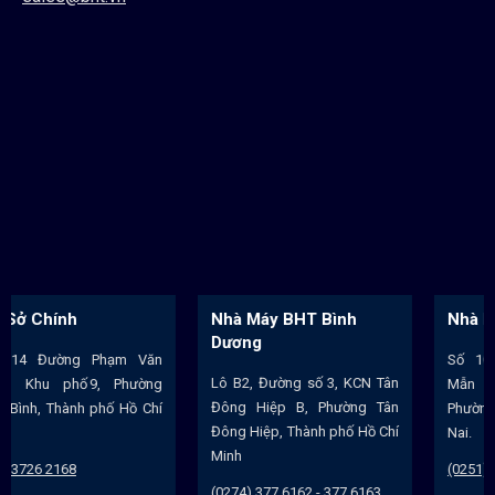
Nhà Máy BHT Bình
Nhà Máy BHT Hoá An
Dương
Số 102/22A Đường Huỳnh
Lô B2, Đường số 3, KCN Tân
Mẫn Đạt, KP Bình Hóa,
Đông Hiệp B, Phường Tân
Phường Biên Hòa, Tỉnh Đồng
Đông Hiệp, Thành phố Hồ Chí
Nai.
Minh
(0251) 2860 364
(0274) 377 6162 - 377 6163