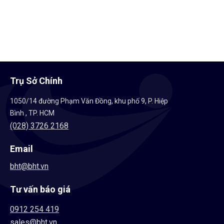
Tủ PCCC
Giá bán:
Liên hệ
Trụ Sở Chính
1050/14 đường Phạm Văn Đồng, khu phố 9, P. Hiệp
Bình , TP. HCM
(028) 3726 2168
Email
bht@bht.vn
Tư vấn báo giá
0912 254 419
sales@bht.vn