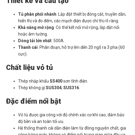
Thiết kế và cấu tạo
Tủ phân phối nhánh
: Lắp đặt thiết bị đóng cắt, truyền dẫn,
hiển thị và đo đếm, các mạch điện được chỉ thị rõ ràng.
Khả năng mở rộng
: Có thể kết nối mở rộng, lắp đặt nổi
hoặc âm tường.
Dòng tải lớn nhất
: 500A.
Thanh cái
: Phân đoạn, hỗ trợ lên đến 20 ngõ ra 3 pha (60
cực).
Chất liệu vỏ tủ
Thép nhập khẩu
SS400
sơn tĩnh điện.
Thép không gỉ
SUS304
,
SUS316
.
Đặc điểm nổi bật
Vỏ tủ được gia công với độ chính xác cơ khí cao, đảm bảo
độ bền và an toàn tối ưu.
Hệ thống thanh cái dẫn điện làm từ đồng nguyên chất, gia
công bằng máy, không có điểm nối trung gian giữa đầu ra,