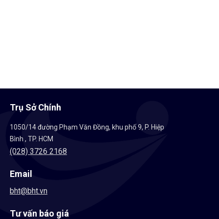
Trụ Tròn Côn
Giá bán:
Liên hệ
Trụ Sở Chính
1050/14 đường Phạm Văn Đồng, khu phố 9, P. Hiệp
Bình , TP. HCM
(028) 3726 2168
Email
bht@bht.vn
Tư vấn báo giá