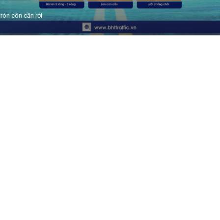
tròn côn cần rời