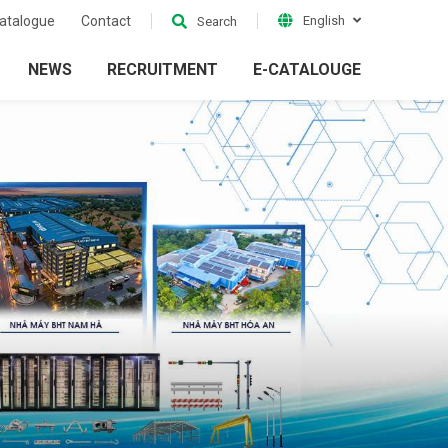
atalogue
Contact
English
Search
NEWS
RECRUITMENT
E-CATALOUGE
ion
Electrical Grid
ckets
Accessories