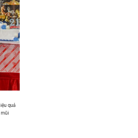
hiệu quả
h mũi