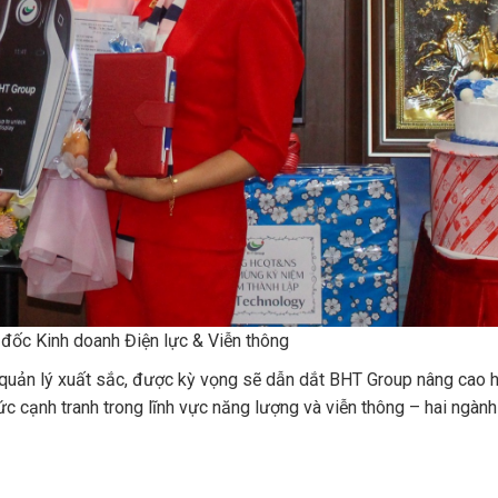
ốc Kinh doanh Điện lực & Viễn thông
 quản lý xuất sắc, được kỳ vọng sẽ dẫn dắt BHT Group nâng cao 
ức cạnh tranh trong lĩnh vực năng lượng và viễn thông – hai ngàn