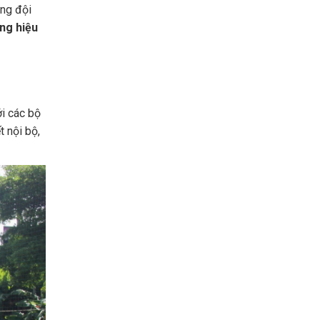
ùng đội
ơng hiệu
i các bộ
t nội bộ,