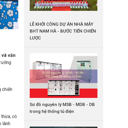
LỄ KHỞI CÔNG DỰ ÁN NHÀ MÁY
BHT NAM HÀ - BƯỚC TIẾN CHIẾN
LƯỢC
 và văn
trưởng
g chiến
Sơ đồ nguyên lý MSB - MDB - DB
trong hệ thống tủ điện
 thừa, có
n lãnh