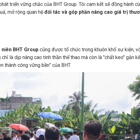
 phát triển vững chắc của BHT Group. Tôi cam kết sẽ đồng hành c
quả, mở rộng quan hệ
đối tác và góp phần nâng cao giá trị thư
g niên BHT Group
cũng được tổ chức trong khuôn khổ sự kiện, vớ
hỉ là dịp nâng cao tinh thần thể thao mà còn là "chất keo" gắn kế
nên thành công vững bền” của BHT.