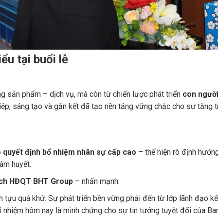
u tại buổi lễ
g sản phẩm – dịch vụ, mà còn từ chiến lược phát triển
con người
iệp, sáng tạo và gắn kết đã tạo nền tảng vững chắc cho sự tăng 
o quyết định bổ nhiệm nhân sự cấp cao
– thể hiện rõ định hướn
tâm huyết.
ịch HĐQT BHT Group
– nhấn mạnh:
tựu quá khứ. Sự phát triển bền vững phải đến từ lớp lãnh đạo kế
ổ nhiệm hôm nay là minh chứng cho sự tin tưởng tuyệt đối của Ba